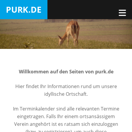
Zum
PURK.DE
Inhalt
M
Purk
springen
Willkommen auf den Seiten von purk.de
Hier findet Ihr Informationen rund um unsere
idyllische Ortschaft.
Im Terminkalender sind alle relevanten Termine
eingetragen. Falls Ihr einem ortsansässigem
Verein angehört ist es ratsam sich einzuloggen
(bzw. zu registrieren), um auch diese